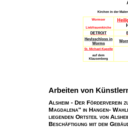
Kirchen in der Male
Wormser
Heili
Liebfrauenkirche
DETROIT
Heylsschloss in
Worm
Worms
St. Michael-Kapelle
auf dem
Klausenberg
Arbeiten von Künstlern
Alsheim - Der Förderverein 
Magdalena" in Hangen- Wahlh
liegenden Ortsteil von Alshe
Beschäftigung mit dem Gebäud