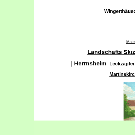
Wingerthäusc
Male
Landschafts Ski
|
Herrnsheim
Leckzapfe
Martinskir