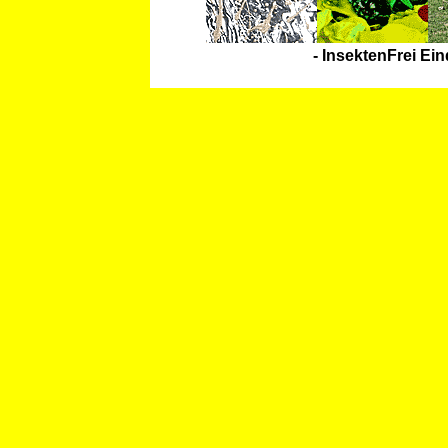
- InsektenFrei Ei