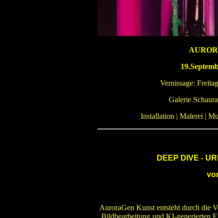
AURORA
19.Septemb
Vernissage: Freita
Galerie Schaur
Installation
|
Malerei
|
Mu
DEEP DIVE - UR
vo
AuroraGen Kunst entsteht durch die Ve
Bildbearbeitung und KI-generierten 