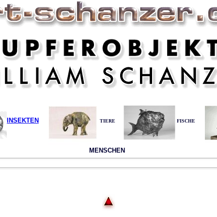
INSEKTEN
__
__
__
TIERE
FISCHE
MENSCHEN
_