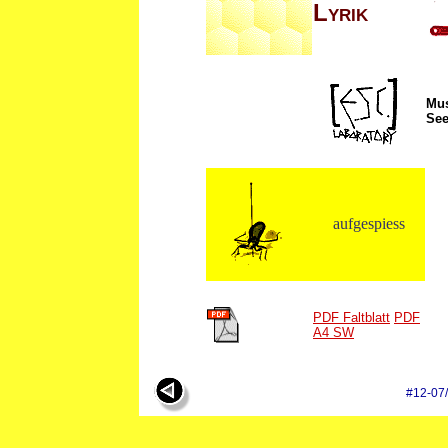
Lyrik
Mus
See
aufgespiess
PDF Faltblatt
PDF
A4 SW
#12-07/